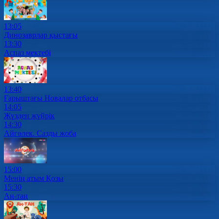
13:05
Динозаврлар қыстағы
13:30
Аспаз мектебі
13:40
Ғарыштағы Новалар отбасы
14:05
Жүзден жүйрік
14:30
Айгөлек. Сазды жоба
15:00
Менің атым Қозы
15:30
Аң-таң