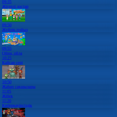
09:35
Жігерлі достар
09:50
Жүйрік пойыз
09:55
Ойна, ойла
10:25
Қайсар сері
10:50
Жаһан сақшылары
11:05
Жібек
11:20
Киберқауіпсіздік