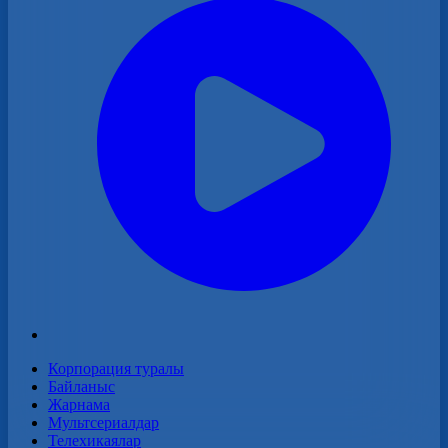
Корпорация туралы
Байланыс
Жарнама
Мультсериалдар
Телехикаялар