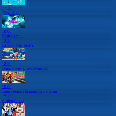
17:30
Дара бала
18:00
Қайсар сері
18:25
Шукки мен Бейта
18:50
Элвин мен алақоржындар
19:00
Драгонеро. Паладиндер аңызы
19:25
Бізбен биле!