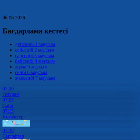
06.06.2026
Бағдарлама кестесі
дүйсенбі
1 маусым
сейсенбі
2 маусым
сәрсенбі
3 маусым
бейсенбі
4 маусым
жұма
5 маусым
сенбі
6 маусым
жексенбі
7 маусым
07:00
Әнұран
07:05
Сәби
07:15
Көжектер
07:30
Смурфтер