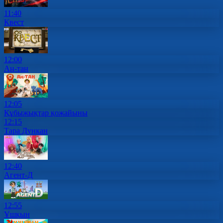
11:40
Квест
12:00
Аң-таң
12:05
Құбыжықтар қожайыны
12:15
Тара Дункан
12:40
Агент-Д
12:55
Ұшқын