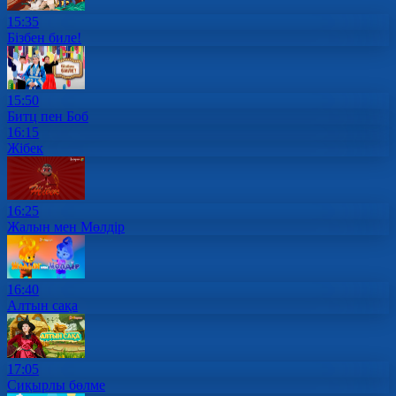
15:35
Бізбен биле!
15:50
Битц пен Боб
16:15
Жібек
16:25
Жалын мен Мөлдір
16:40
Алтын сақа
17:05
Сиқырлы бөлме