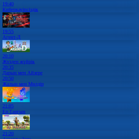
19:40
Киберқауіпсіздік
19:55
Агент-Д
20:10
Жүзден жүйрік
20:35
Дарын мен Айзере
20:50
Жалын мен Мөлдір
21:05
Ер Тарғын
21:20