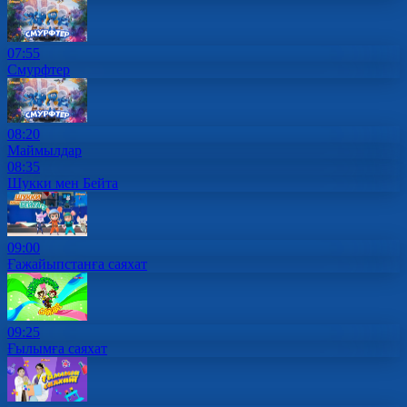
07:55
Смурфтер
08:20
Маймылдар
08:35
Шукки мен Бейта
09:00
Ғажайыпстанға саяхат
09:25
Ғылымға саяхат