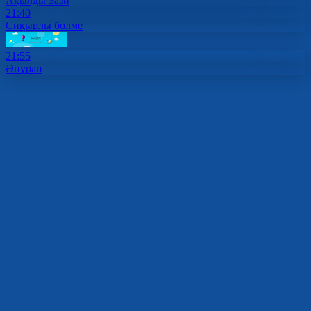
Ақылды Зази
21:40
Сиқырлы бөлме
21:55
Әнұран