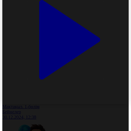
Мақтақыз. 1-бөлім
Бейнелер
30.12.2024, 12:38