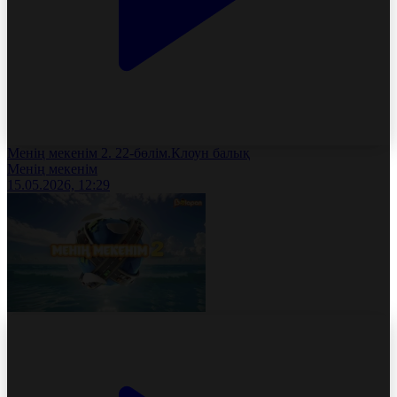
Менің мекенім 2. 22-бөлім.Клоун балық
Менің мекенім
15.05.2026, 12:29