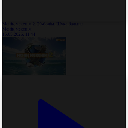
Менің мекенім 2. 29-бөлім. Шука балығы
Менің мекенім
15.05.2026, 11:44