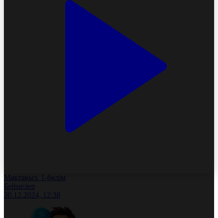
Мақтақыз. 1-бөлім
Бейнелер
30.12.2024, 12:38