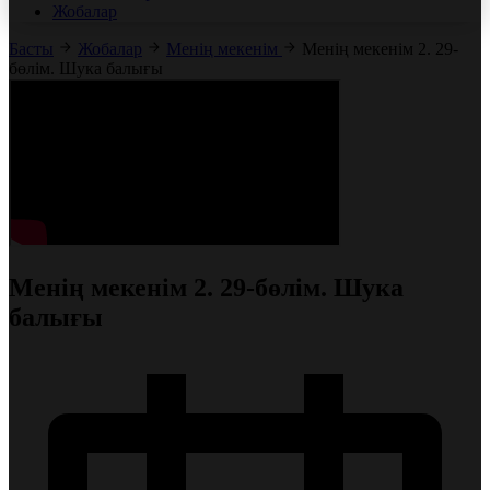
Жобалар
Басты
Жобалар
Менің мекенім
Менің мекенім 2. 29-
бөлім. Шука балығы
Менің мекенім 2. 29-бөлім. Шука
балығы