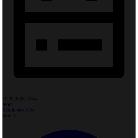
15.05.2026 11:44
Жоба
Менің мекенім
Бөлісу