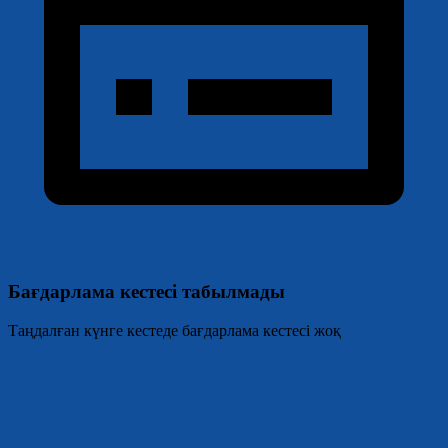
Бағдарлама кестесі табылмады
Таңдалған күнге кестеде бағдарлама кестесі жоқ