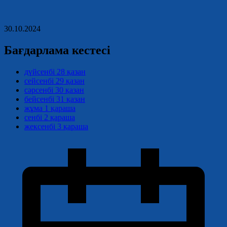
30.10.2024
Бағдарлама кестесі
дүйсенбі
28 қазан
сейсенбі
29 қазан
сәрсенбі
30 қазан
бейсенбі
31 қазан
жұма
1 қараша
сенбі
2 қараша
жексенбі
3 қараша