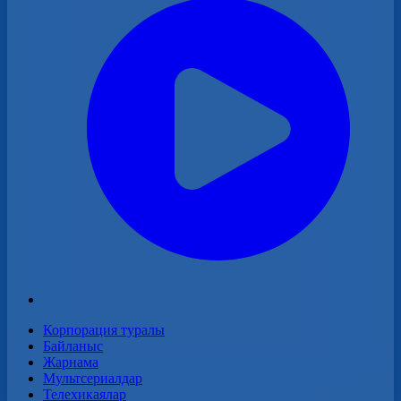
Корпорация туралы
Байланыс
Жарнама
Мультсериалдар
Телехикаялар