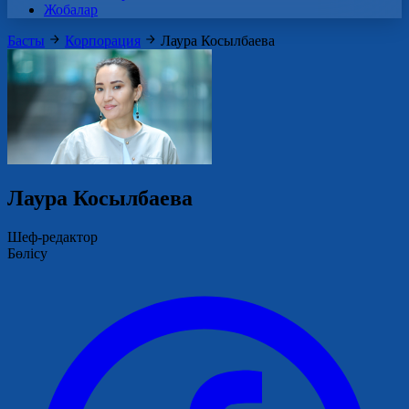
Жобалар
Басты
Корпорация
Лаура Косылбаева
Лаура Косылбаева
Шеф-редактор
Бөлісу