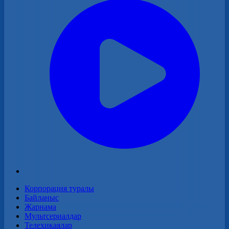
Корпорация туралы
Байланыс
Жарнама
Мультсериалдар
Телехикаялар