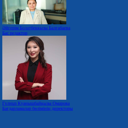
Әйгерім Болатбекқызы Балғабаева
Бас редактор
Гүлнұр Қуанышбайқызы Омарова
Бағдарламалар бөлімінің директоры