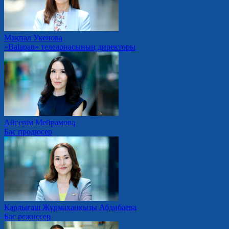
Мақпал Укенова
«Balapan» телеарнасының директоры
Айгерім Мейрамова
Бас продюсер
Қарлығаш Жұрмаханқызы Абдибаева
Бас режиссер