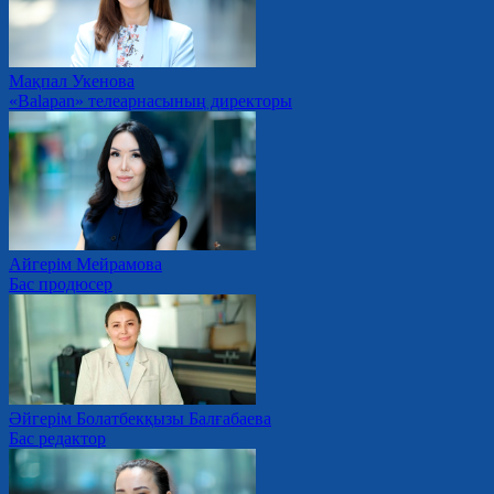
Мақпал Укенова
«Balapan» телеарнасының директоры
Айгерім Мейрамова
Бас продюсер
Әйгерім Болатбекқызы Балғабаева
Бас редактор