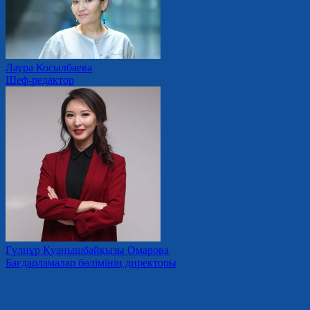
Лаура Косылбаева
Шеф-редактор
Гүлнұр Қуанышбайқызы Омарова
Бағдарламалар бөлімінің директоры