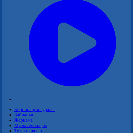
Корпорация туралы
Байланыс
Жарнама
Мультсериалдар
Телехикаялар