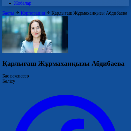
Жобалар
Басты
Корпорация
Қарлығаш Жұрмаханқызы Абдибаева
Қарлығаш Жұрмаханқызы Абдибаева
Бас режиссер
Бөлісу