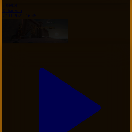
7-бөлім
Қаһарман
27.11.2021, 16:46