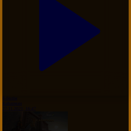
8-бөлім
Қаһарман
27.11.2021, 16:47