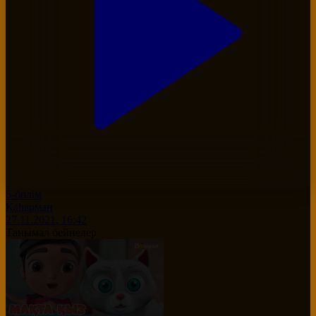
5-бөлім
Қаһарман
27.11.2021, 16:42
Танымал бейнелер