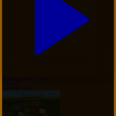
Желаяқ. 3 маусым. 5-бөлім
Бейнелер
14.09.2025, 16:00