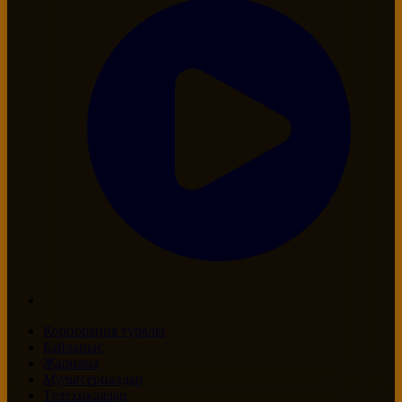
Корпорация туралы
Байланыс
Жарнама
Мультсериалдар
Телехикаялар