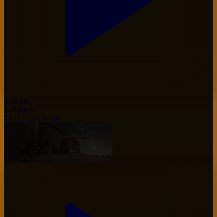
9-бөлім
Қаһарман
27.11.2021, 16:48