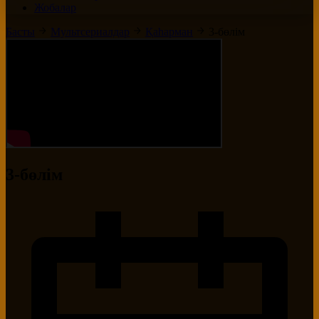
Жобалар
Басты
Мультсериалдар
Қаһарман
3-бөлім
3-бөлім