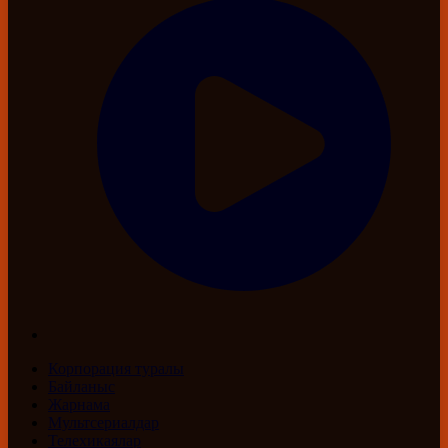
Корпорация туралы
Байланыс
Жарнама
Мультсериалдар
Телехикаялар