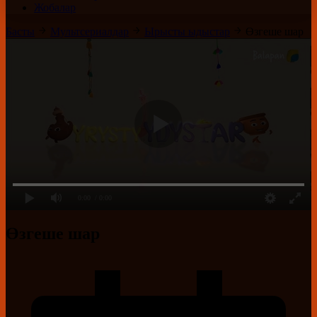
Жобалар
Басты
Мультсериалдар
Ырысты ыдыстар
Өзгеше шар
0:00
/ 0:00
Өзгеше шар