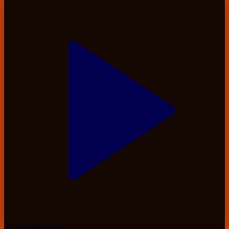
Ас әзірлейтін тас