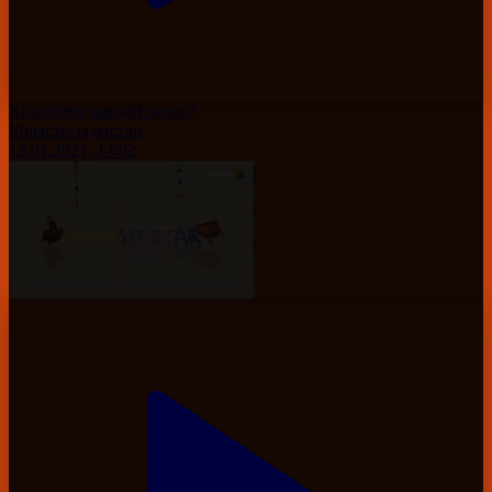
Кітаптағы қандай ыдыс?
Ырысты ыдыстар
13.01.2021, 14:02