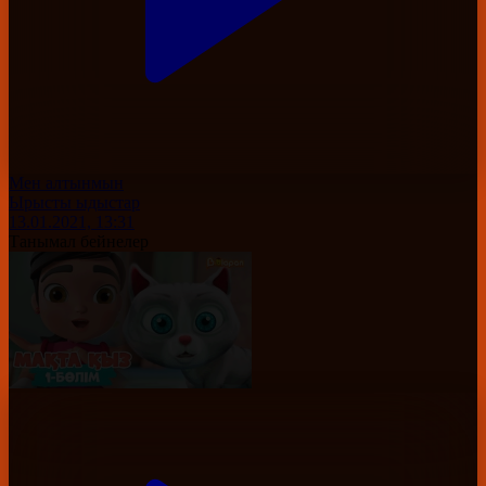
Мен алтынмын
Ырысты ыдыстар
13.01.2021, 13:31
Танымал бейнелер