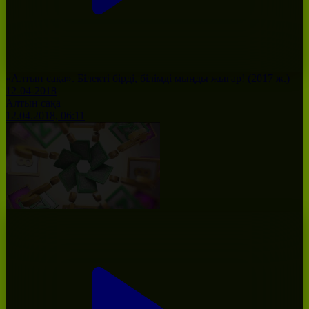
«Алтын сақа». Білекті бірді, білімді мыңды жығар! (2017 ж.)
12-04-2018
Алтын сақа
12.04.2018, 06:11