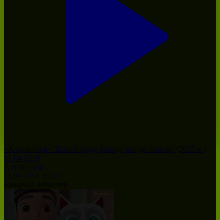
«Алтын сақа». Білекті бірді, білімді мыңды жығар! (2017 ж.)
11-04-2018
Алтын сақа
11.04.2018, 05:14
Танымал бейнелер