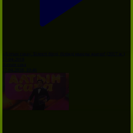
«Алтын сақа». Білекті бірді, білімді мыңды жығар! (2017 ж.)
17-04-2018
Алтын сақа
17.04.2018, 10:46