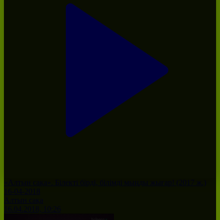
«Алтын сақа». Білекті бірді, білімді мыңды жығар! (2017 ж.)
16-04-2018
Алтын сақа
16.04.2018, 10:26