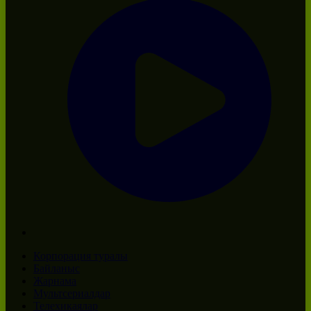
Корпорация туралы
Байланыс
Жарнама
Мультсериалдар
Телехикаялар