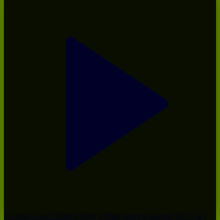
«Алтын сақа». Білекті бірді, білімді мыңды жығар! (2017 ж.)