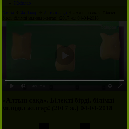
Жобалар
Басты
Жобалар
Алтын сақа
«Алтын сақа». Білекті
бірді, білімді мыңды жығар! (2017 ж.) 04-04-2018
0:00
/ 0:00
«Алтын сақа». Білекті бірді, білімді
мыңды жығар! (2017 ж.) 04-04-2018