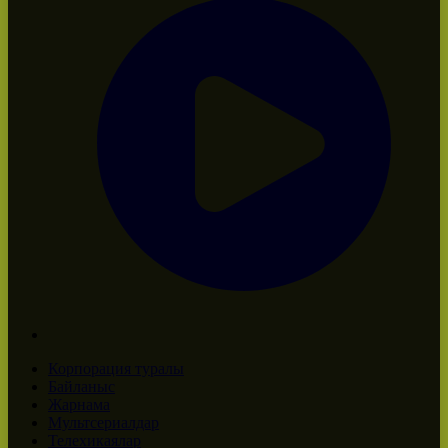
Корпорация туралы
Байланыс
Жарнама
Мультсериалдар
Телехикаялар