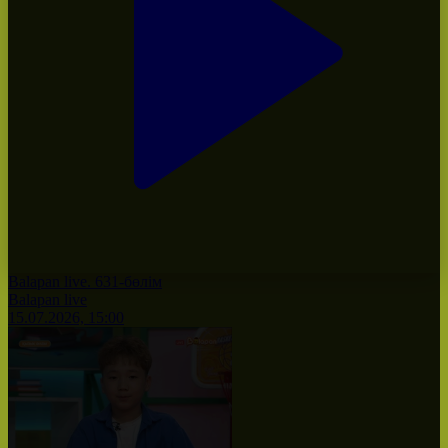
Balapan live. 631-бөлім
Balapan live
15.07.2026, 15:00