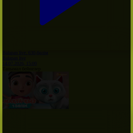
Balapan live. 630-бөлім
Balapan live
14.07.2026, 15:00
Танымал бейнелер