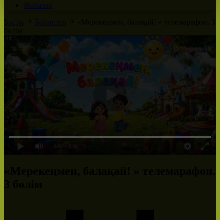
Жобалар
Басты
Бейнелер
«Мерекеңмен, балақай! » телемарафон. 3
бөлім
0:00
/ 0:00
«Мерекеңмен, балақай! » телемарафон.
3 бөлім