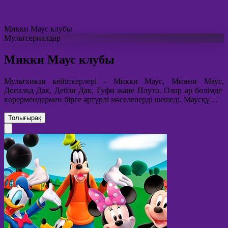
Микки Маус клубы
Мультсериалдар
Микки Маус клубы
Мультхикая кейіпкерлері - Микки Маус, Минни Маус,
Дональд Дак, Дейзи Дак, Гуфи және Плуто. Олар әр бөлімде
көрермендермен бірге әртүрлі мәселелерді шешеді. Маусқұ…
Толығырақ