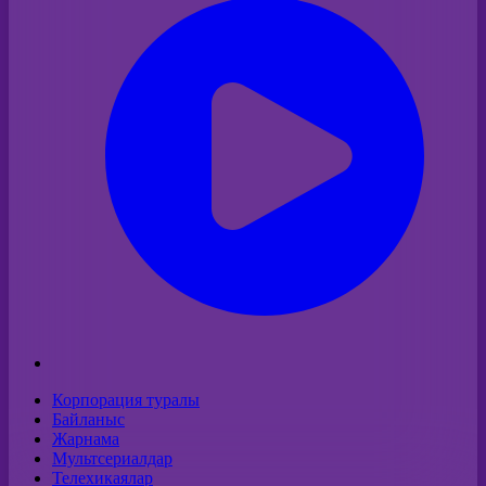
Корпорация туралы
Байланыс
Жарнама
Мультсериалдар
Телехикаялар