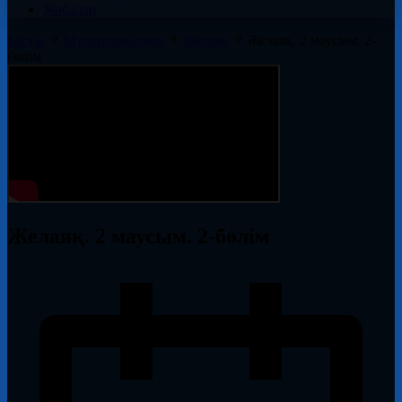
Жобалар
Басты
Мультсериалдар
Желаяқ
Желаяқ. 2 маусым. 2-
бөлім
Желаяқ. 2 маусым. 2-бөлім