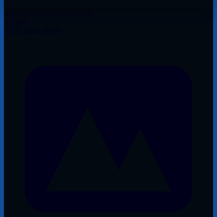
Желаяқ. 3 маусым. 4-бөлім
Желаяқ
13.09.2025, 16:00