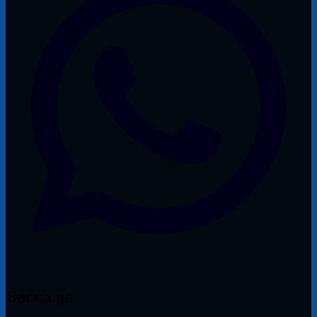
Басқа да