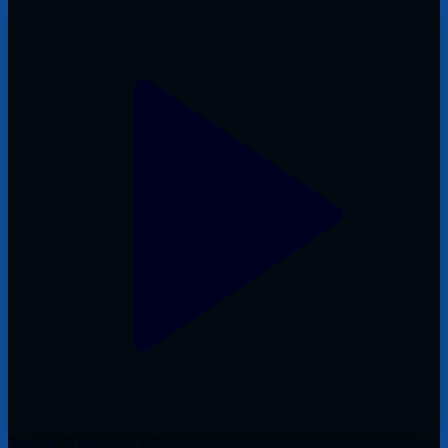
Желаяқ. 3 маусым. 4-бөлім