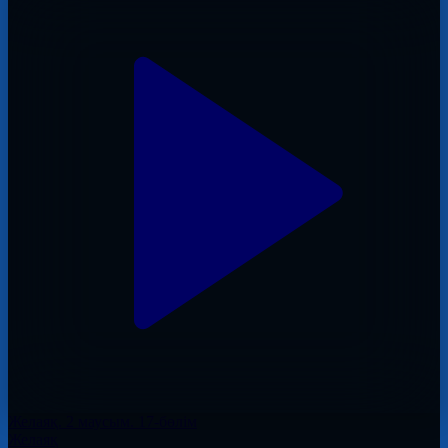
Желаяқ. 2 маусым. 17-бөлім
Желаяқ