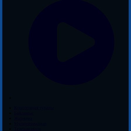
Корпорация туралы
Байланыс
Жарнама
Мультсериалдар
Телехикаялар