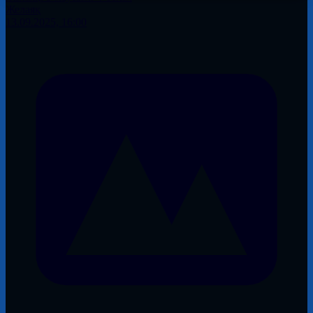
Желаяқ
13.09.2025, 16:00