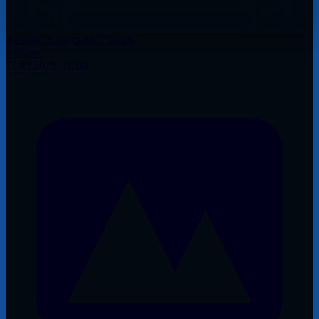
Желаяқ. 3 маусым. 2-бөлім
Желаяқ
11.09.2025, 16:00