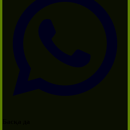
Басқа да