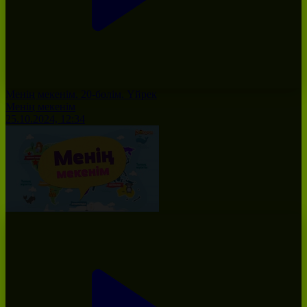
Менің мекенім. 20-бөлім. Үйрек
Менің мекенім
25.10.2024, 12:34