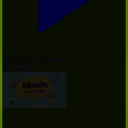
Менің мекенім. 17-бөлім. Мысық
Менің мекенім
22.10.2024, 12:31