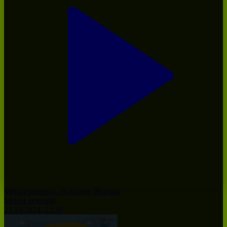
Менің мекенім. 16-бөлім. Жылқы
Менің мекенім
21.10.2024, 12:30