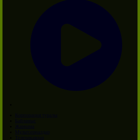
Корпорация туралы
Байланыс
Жарнама
Мультсериалдар
Телехикаялар