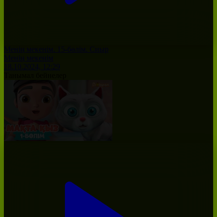
Менің мекенім. 15-бөлім. Сиыр
Менің мекенім
18.10.2024, 12:29
Танымал бейнелер