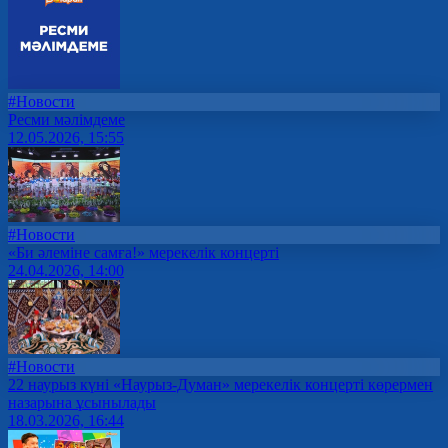
#Новости
Ресми мәлімдеме
12.05.2026, 15:55
#Новости
«Би әлеміне самға!» мерекелік концерті
24.04.2026, 14:00
#Новости
22 наурыз күні «Наурыз-Думан» мерекелік концерті көрермен
назарына ұсынылады
18.03.2026, 16:44