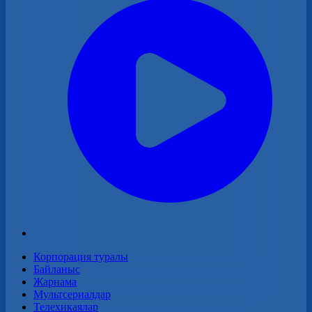
Корпорация туралы
Байланыс
Жарнама
Мультсериалдар
Телехикаялар