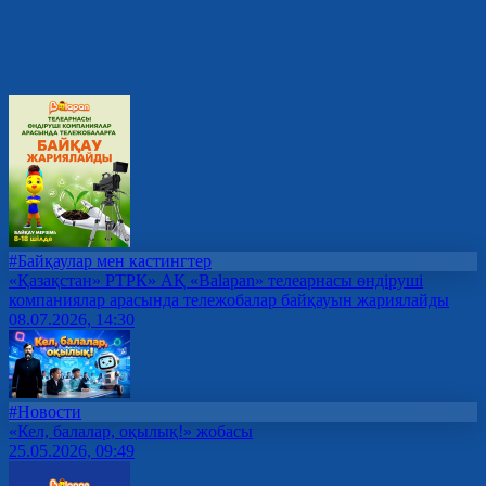
#Байқаулар мен кастингтер
«Қазақстан» РТРК» АҚ «Balapan» телеарнасы өндіруші
компаниялар арасында тележобалар байқауын жариялайды
08.07.2026, 14:30
#Новости
«Кел, балалар, оқылық!» жобасы
25.05.2026, 09:49