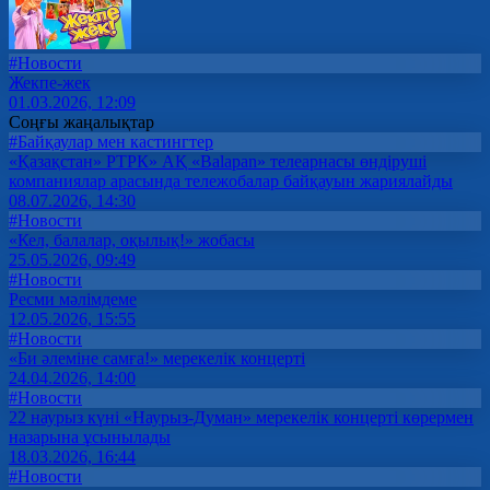
#Новости
Жекпе-жек
01.03.2026, 12:09
Соңғы жаңалықтар
#Байқаулар мен кастингтер
«Қазақстан» РТРК» АҚ «Balapan» телеарнасы өндіруші
компаниялар арасында тележобалар байқауын жариялайды
08.07.2026, 14:30
#Новости
«Кел, балалар, оқылық!» жобасы
25.05.2026, 09:49
#Новости
Ресми мәлімдеме
12.05.2026, 15:55
#Новости
«Би әлеміне самға!» мерекелік концерті
24.04.2026, 14:00
#Новости
22 наурыз күні «Наурыз-Думан» мерекелік концерті көрермен
назарына ұсынылады
18.03.2026, 16:44
#Новости