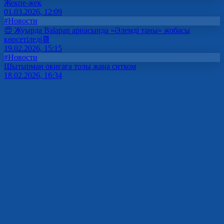
Жекпе-жек
01.03.2026, 12:09
#Новости
😍 Жуырда Balapan арнасында «Әлемді таны» жобасы
көрсетіледі📆
19.02.2026, 15:15
#Новости
Шытырман оқиғаға толы жаңа ситком
18.02.2026, 16:34