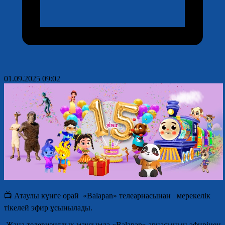
01.09.2025 09:02
📺 Атаулы күнге орай «Balapan» телеарнасынан мерекелік
тікелей эфир ұсынылады.
Жаңа телевизиялық маусымда «Balapan» арнасының эфирінен