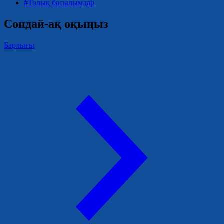
#Толық басылымдар
Сондай-ақ оқыңыз
Барлығы