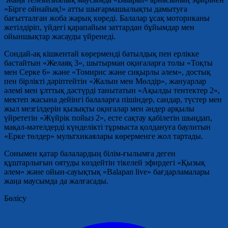
«Бірге ойнайық!» атты шығармашылықты дамытуға
бағытталған жоба жарық көреді. Балалар ұсақ моториканы
жетілдіріп, үйдегі қарапайым заттардан бұйымдар мен
ойыншықтар жасауды үйренеді.
Сондай-ақ кішкентай көрерменді батылдық пен ерлікке
бастайтын «Желаяқ 3», шытырман оқиғаларға толы «Тоқты
мен Серке 6» және «Томирис және сиқырлы әлем», достық
пен бірлікті дәріптейтін «Жалын мен Мөлдір», жануарлар
әлемі мен ұлттық дәстүрді танытатын «Ақылды тентектер 2»,
мектеп жасына дейінгі балаларға пішіндер, сандар, түстер мен
жыл мезгілдерін қызықты оқиғалар мен әндер арқылы
үйрететін «Жүйрік пойыз 2», есте сақтау қабілетін шыңдап,
мақал-мәтелдерді күнделікті тұрмыста қолдануға баулитын
«Ерке төлдер» мультхикаялары көрерменге жол тартады.
Сонымен қатар балалардың білім-ғылымға деген
құштарлығын оятуды көздейтін тікелей эфирдегі «Қызық
әлем» және ойын-сауықтық «Balapan live» бағдарламалары
жаңа маусымда да жалғасады.
Бөлісу