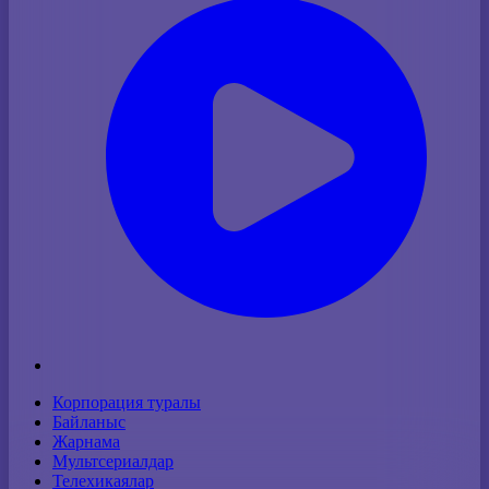
Корпорация туралы
Байланыс
Жарнама
Мультсериалдар
Телехикаялар