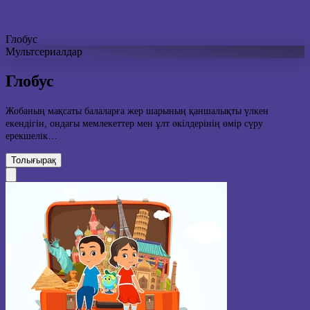
Глобус
Мультсериалдар
Глобус
Жобаның мақсаты балаларға жер шарының қаншалықты үлкен
екендігін, ондағы мемлекеттер мен ұлт өкілдерінің өмір сүру
ерекшелік…
Толығырақ